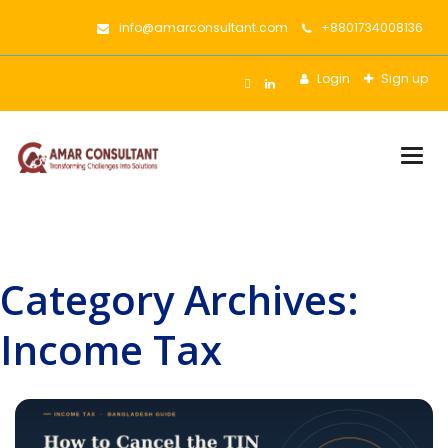
info@amarconsultant.com
+8801734008136
Login
Sign up
Togg
navig
Category Archives:
Income Tax