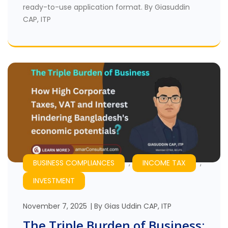
ready-to-use application format. By Giasuddin
CAP, ITP
BUSINESS COMPLIANCES
,
INCOME TAX
,
INVESTMENT
November 7, 2025
By
Gias Uddin CAP, ITP
The Triple Burden of Business: